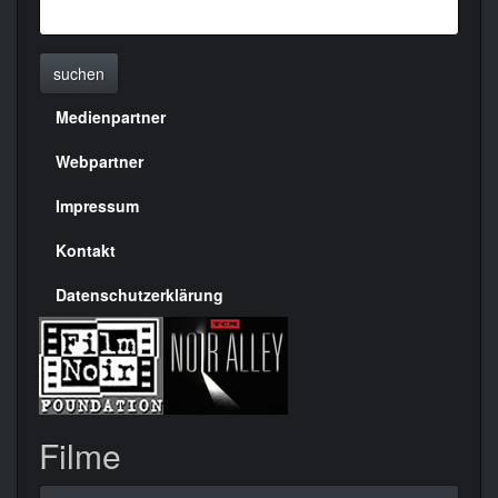
suchen
Medienpartner
Menülinks
rechte
Webpartner
Seite
Impressum
Kontakt
Datenschutzerklärung
Filme