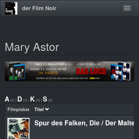
der Film Noir
Navig
aktivi
Mary Astor
Direkt
zum
Inhalt
A
D
K
S
(1)
|
(1)
|
(1)
|
(1)
Filmplakat
Titel
Spur des Falken, Die / Der Maltes