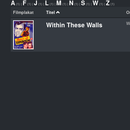
A
F
J
L
M
N
S
W
Z
(1)
|
(1)
|
(1)
|
(1)
|
(1)
|
(1)
|
(1)
|
(1)
|
(1)
Filmplakat
Titel
Or
Within These Walls
W