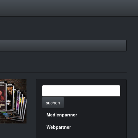
suchen
Medienpartner
Menülinks
rechte
Webpartner