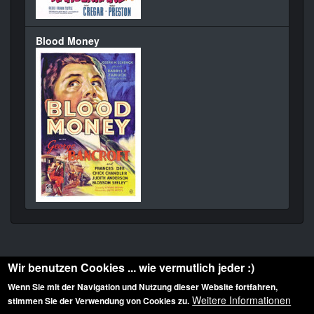
Blood Money
Wir benutzen Cookies ... wie vermutlich jeder :)
Wenn Sie mit der Navigation und Nutzung dieser Website fortfahren,
Weitere Informationen
stimmen Sie der Verwendung von Cookies zu.
Diese Website ist urheberrechtlich geschützt: © 2010-2026 der Film Noir de. Alle