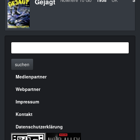
Gejagt
Nowhere To Go
1958
UK
Set
suchen
Medienpartner
Menülinks
rechte
Webpartner
Seite
Impressum
Kontakt
Datenschutzerklärung