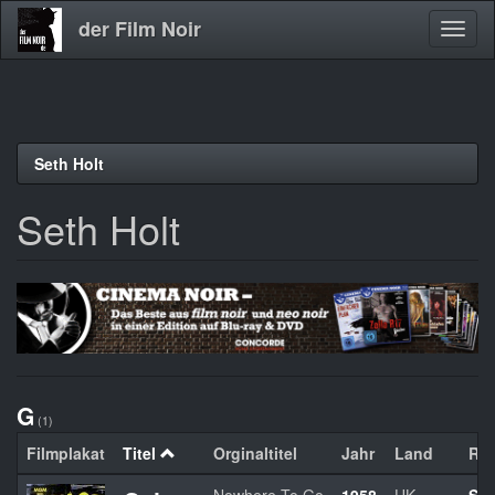
der Film Noir
Navig
aktivi
Direkt
Seth Holt
zum
Inhalt
Seth Holt
G
(1)
Filmplakat
Titel
Orginaltitel
Jahr
Land
Reg