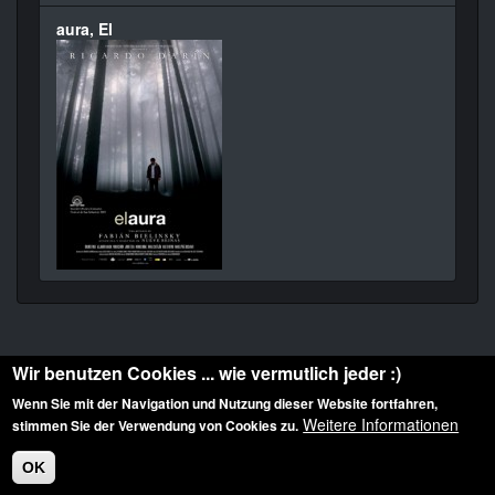
aura, El
Wir benutzen Cookies ... wie vermutlich jeder :)
Wenn Sie mit der Navigation und Nutzung dieser Website fortfahren,
Weitere Informationen
stimmen Sie der Verwendung von Cookies zu.
Diese Website ist urheberrechtlich geschützt: © 2010-2026 der Film Noir de. Alle
Rechte vorbehalten.
OK