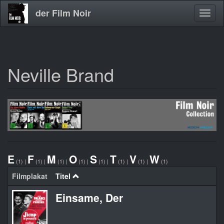
der Film Noir
Navig
aktivi
Neville Brand
Direkt
zum
Inhalt
E
F
M
O
S
T
V
W
(1)
|
(1)
|
(1)
|
(1)
|
(1)
|
(1)
|
(1)
|
(1)
Filmplakat
Titel
Einsame, Der