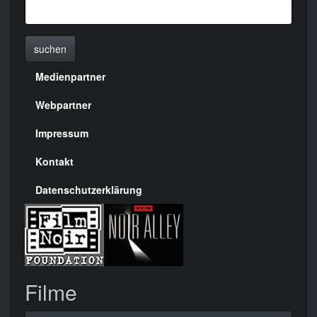
suchen
Medienpartner
Menülinks
rechte
Webpartner
Seite
Impressum
Kontakt
Datenschutzerklärung
Filme