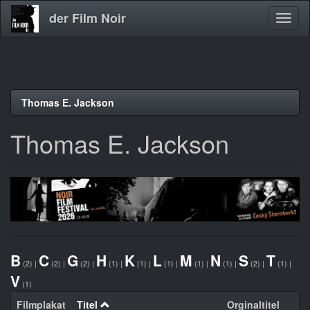
der Film Noir
Navig
aktivi
Direkt
Thomas E. Jackson
zum
Inhalt
Thomas E. Jackson
B
C
G
H
K
L
M
N
S
T
(2)
|
(2)
|
(2)
|
(1)
|
(1)
|
(1)
|
(1)
|
(1)
|
(2)
|
(1)
|
V
(1)
Filmplakat
Titel
Orginaltitel