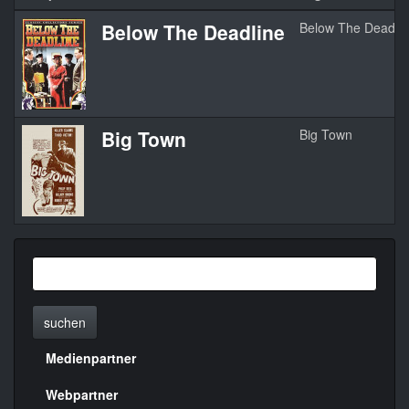
Below The Deadline
Below The Deadlin
Big Town
Big Town
suchen
Medienpartner
Menülinks
rechte
Webpartner