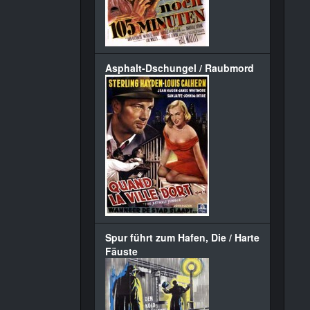
Asphalt-Dschungel / Raubmord
Spur führt zum Hafen, Die / Harte
Fäuste