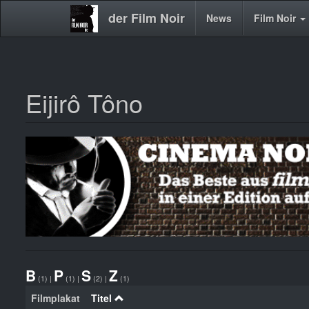
der Film Noir
Main
News
Film Noir
navigation
Eijirô Tôno
Direkt
zum
Inhalt
B
P
S
Z
(1)
|
(1)
|
(2)
|
(1)
Filmplakat
Titel