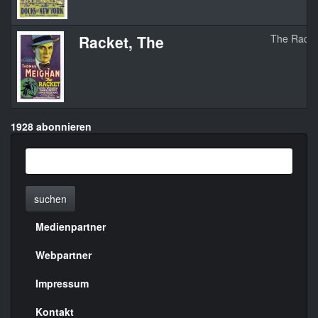
Racket, The
The Racke
1928 abonnieren
suchen
Medienpartner
Menülinks
rechte
Webpartner
Seite
Impressum
Kontakt