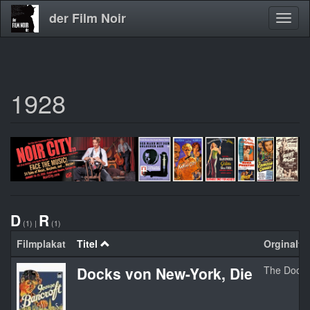
der Film Noir
Navig
aktivi
1928
Direkt
zum
Inhalt
D
R
(1)
|
(1)
Filmplakat
Titel
Orginaltit
Docks von New-York, Die
The Docks