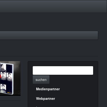
suchen
Medienpartner
Menülinks
rechte
Webpartner