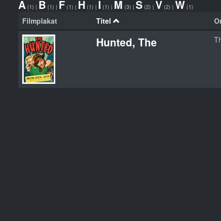
A
B
F
H
I
M
S
V
W
(1)
|
(1)
|
(1)
|
(1)
|
(1)
|
(3)
|
(2)
|
(2)
|
(1)
Filmplakat
Titel
Or
Hunted, The
T