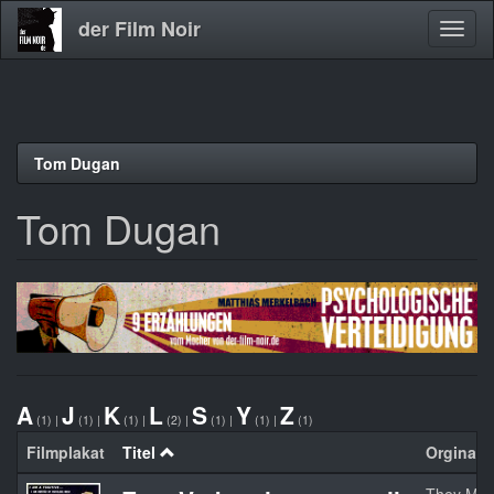
der Film Noir
Navig
aktivi
Direkt
Tom Dugan
zum
Inhalt
Tom Dugan
A
J
K
L
S
Y
Z
(1)
|
(1)
|
(1)
|
(2)
|
(1)
|
(1)
|
(1)
Filmplakat
Titel
Orginalti