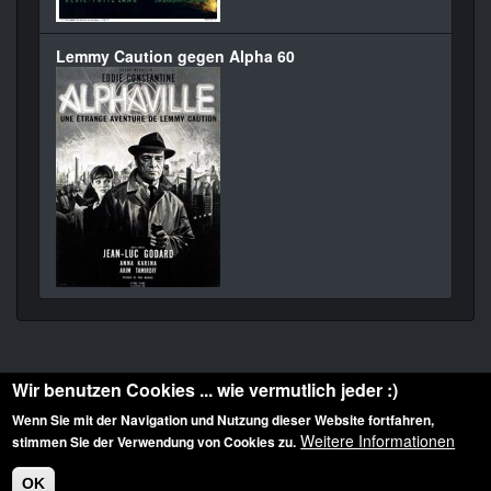
Lemmy Caution gegen Alpha 60
Wir benutzen Cookies ... wie vermutlich jeder :)
Wenn Sie mit der Navigation und Nutzung dieser Website fortfahren,
Weitere Informationen
stimmen Sie der Verwendung von Cookies zu.
Diese Website ist urheberrechtlich geschützt: © 2010-2026 der Film Noir de. Alle
Rechte vorbehalten.
OK