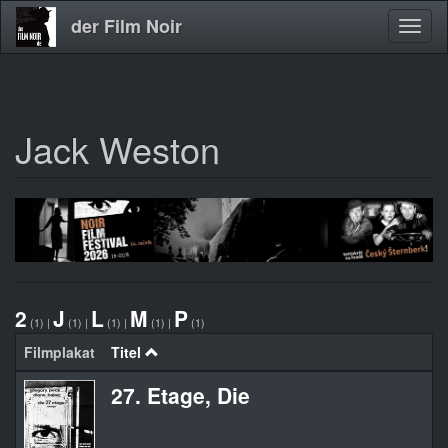
der Film Noir
Navig
aktivi
Jack Weston
Direkt
zum
Inhalt
2
J
L
M
P
(1)
|
(1)
|
(1)
|
(1)
|
(1)
Filmplakat
Titel
27. Etage, Die