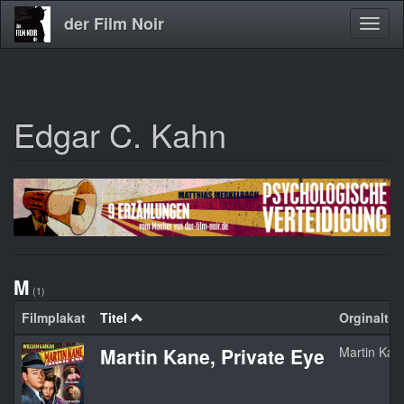
der Film Noir
Navig
aktivi
Edgar C. Kahn
Direkt
zum
Inhalt
M
(1)
Filmplakat
Titel
Orginaltite
Martin Kane, Private Eye
Martin Kane