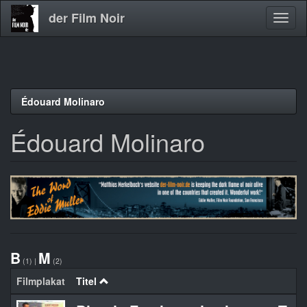
der Film Noir
Navig
aktivi
Direkt
Édouard Molinaro
zum
Inhalt
Édouard Molinaro
B
M
(1)
|
(2)
Filmplakat
Titel