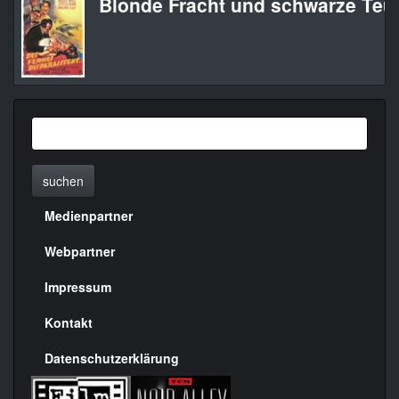
Blonde Fracht und schwarze Teuf
suchen
Medienpartner
Menülinks
rechte
Webpartner
Seite
Impressum
Kontakt
Datenschutzerklärung