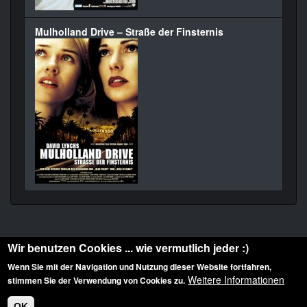
Mulholland Drive – Straße der Finsternis
Wir benutzen Cookies ... wie vermutlich jeder :)
Wenn Sie mit der Navigation und Nutzung dieser Website fortfahren,
Weitere Informationen
stimmen Sie der Verwendung von Cookies zu.
Diese Website ist urheberrechtlich geschützt: © 2010-2026 der Film Noir de. Alle
Rechte vorbehalten.
OK