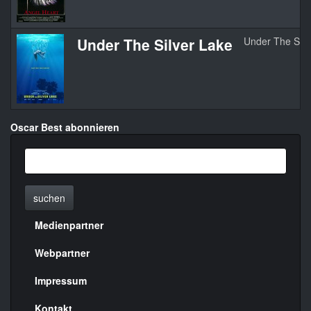
Under The Silver Lake
Under The Silv
Oscar Best abonnieren
suchen
Medienpartner
Menülinks
rechte
Webpartner
Seite
Impressum
Kontakt