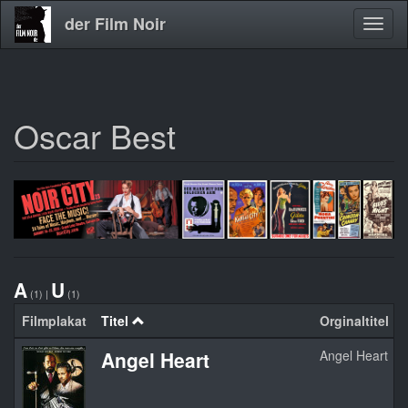
der Film Noir
Navig
aktivi
Oscar Best
Direkt
zum
Inhalt
A
U
(1)
|
(1)
Filmplakat
Titel
Orginaltitel
Angel Heart
Angel Heart