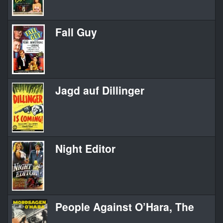
Fall Guy
Jagd auf Dillinger
Night Editor
People Against O’Hara, The