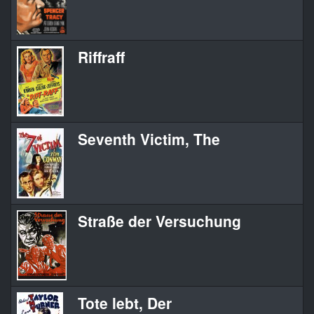
Riffraff
Seventh Victim, The
Straße der Versuchung
Tote lebt, Der