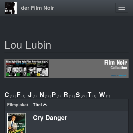
der Film Noir
Navig
aktivi
Lou Lubin
Direkt
zum
Inhalt
C
F
J
N
P
R
S
T
W
(1)
|
(1)
|
(1)
|
(1)
|
(1)
|
(1)
|
(2)
|
(1)
|
(1)
Filmplakat
Titel
Cry Danger