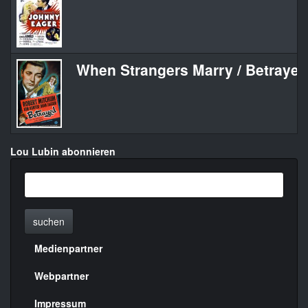
When Strangers Marry / Betrayed
Lou Lubin abonnieren
suchen
Medienpartner
Menülinks
rechte
Webpartner
Seite
Impressum