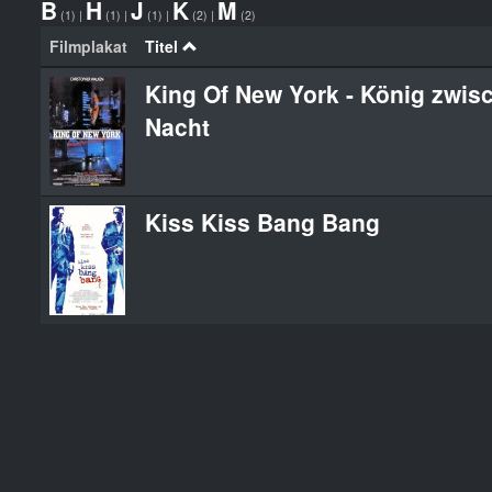
B
H
J
K
M
(1)
|
(1)
|
(1)
|
(2)
|
(2)
Filmplakat
Titel
King Of New York - König zwis
Nacht
Kiss Kiss Bang Bang