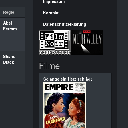
Seite
Impressum
Regie
Kontakt
Abel
Datenschutzerklärung
Ferrara
Shane
Black
Filme
Solange ein Herz schlägt