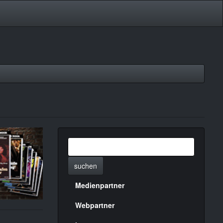
suchen
Medienpartner
Menülinks
rechte
Webpartner