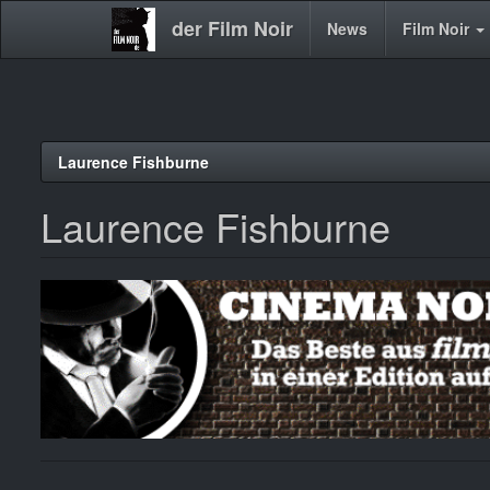
der Film Noir
Main
News
Film Noir
navigation
Direkt
Laurence Fishburne
zum
Inhalt
Laurence Fishburne