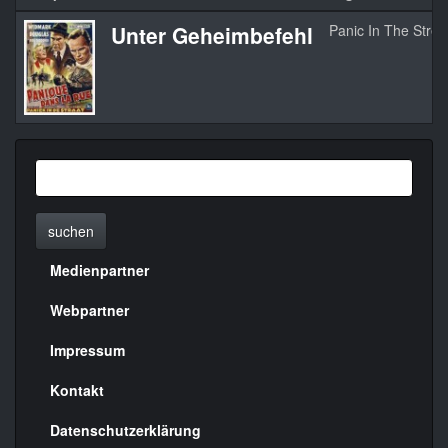
Unter Geheimbefehl
Panic In The Stree
suchen
Medienpartner
Menülinks
rechte
Webpartner
Seite
Impressum
Kontakt
Datenschutzerklärung