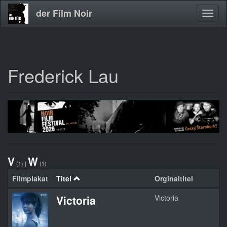
der Film Noir
Navig
aktivi
Frederick Lau
Direkt
zum
Inhalt
V
W
(1)
|
(1)
Filmplakat
Titel
Orginaltitel
Ja
Victoria
Victoria
2