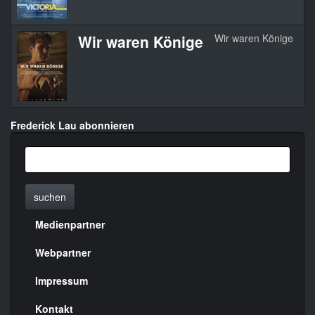
Wir waren Könige
Wir waren Könige
2
Frederick Lau abonnieren
suchen
Medienpartner
Menülinks
rechte
Webpartner
Seite
Impressum
Kontakt