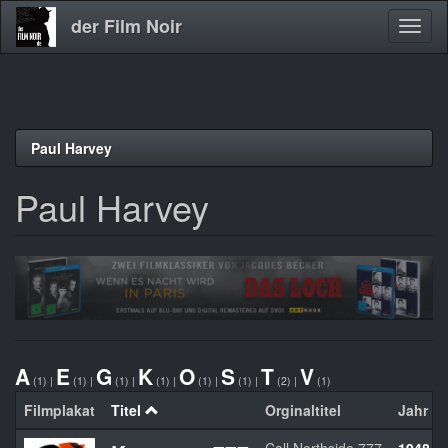
der Film Noir
Navig
aktivi
Direkt
Paul Harvey
zum
Inhalt
Paul Harvey
A
E
G
K
O
S
T
V
(1)
|
(1)
|
(1)
|
(1)
|
(1)
|
(1)
|
(2)
|
(1)
Filmplakat
Titel
Orginaltitel
Jahr