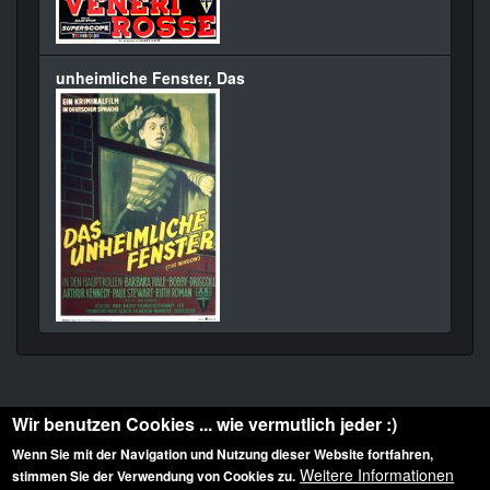
unheimliche Fenster, Das
Wir benutzen Cookies ... wie vermutlich jeder :)
Wenn Sie mit der Navigation und Nutzung dieser Website fortfahren,
Weitere Informationen
stimmen Sie der Verwendung von Cookies zu.
Diese Website ist urheberrechtlich geschützt: © 2010-2026 der Film Noir de. Alle