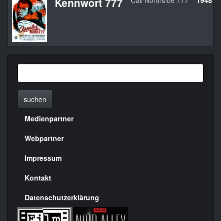
Kennwort 777
Call Northside 777
1948
suchen
Medienpartner
Menülinks
rechte
Webpartner
Seite
Impressum
Kontakt
Datenschutzerklärung