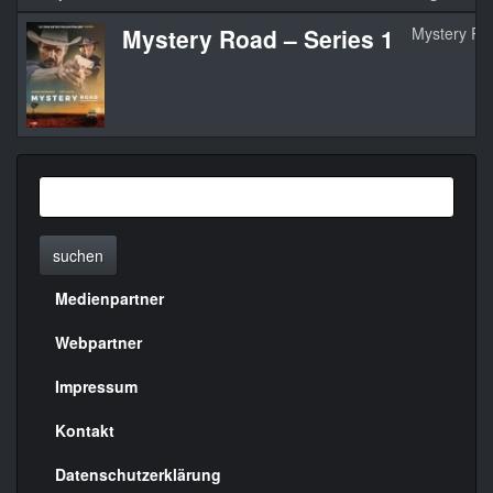
Mystery Road – Series 1
Mystery Ro
suchen
Medienpartner
Menülinks
rechte
Webpartner
Seite
Impressum
Kontakt
Datenschutzerklärung