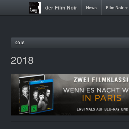
der Film Noir
Main
News
Film Noir
navigation
Direkt
2018
zum
Inhalt
2018