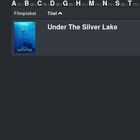
A
B
C
D
G
H
M
N
S
T
(1)
|
(2)
|
(3)
|
(3)
|
(2)
|
(1)
|
(1)
|
(1)
|
(2)
|
(1)
|
Filmplakat
Titel
Under The Silver Lake