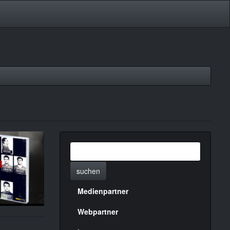
suchen
Medienpartner
Menülinks
rechte
Webpartner