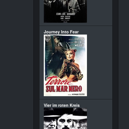
Journey Into Fear
Vier im roten Kreis