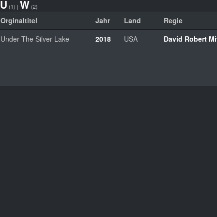
U
W
(1)
|
(2)
Orginaltitel
Jahr
Land
Regie
Under The Silver Lake
2018
USA
David Robert Mi