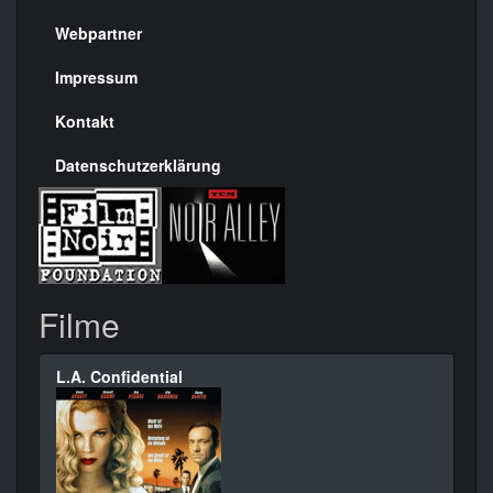
Menülinks
rechte
Webpartner
Seite
Impressum
Kontakt
Datenschutzerklärung
Filme
L.A. Confidential