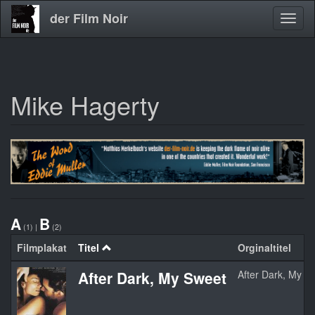
der Film Noir
Navig
aktivi
Mike Hagerty
Direkt
zum
Inhalt
A
B
(1)
|
(2)
Filmplakat
Titel
Orginaltitel
After Dark, My Sweet
After Dark, My S