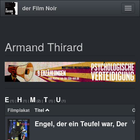
der Film Noir
Navig
aktivi
Armand Thirard
Direkt
zum
Inhalt
E
H
M
T
U
(1)
|
(1)
|
(2)
|
(1)
|
(1)
Filmplakat
Titel
Org
Engel, der ein Teufel war, Der
Voic