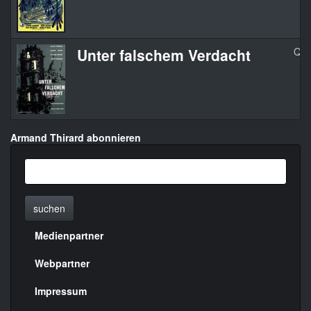
Unter falschem Verdacht
Qua
Armand Thirard abonnieren
suchen
Medienpartner
Menülinks
rechte
Webpartner
Seite
Impressum