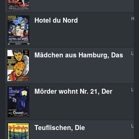
Hotel du Nord
Hôt
Mädchen aus Hamburg, Das
La 
Mörder wohnt Nr. 21, Der
L'as
Teuflischen, Die
Les