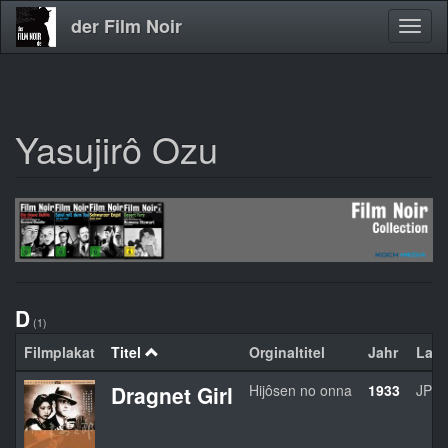
der Film Noir
Navig
aktivi
Yasujirô Ozu
Direkt
zum
Inhalt
D
(1)
Filmplakat
Titel
Orginaltitel
Jahr
Lan
Dragnet Girl
Hijôsen no onna
1933
JPN