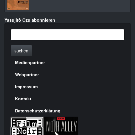
Yasujirô Ozu abonnieren
suchen
Medienpartner
Menülinks
rechte
Webpartner
Seite
Impressum
Kontakt
Datenschutzerklärung