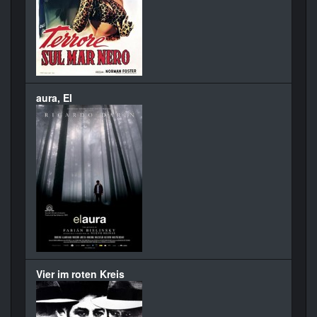
aura, El
Vier im roten Kreis