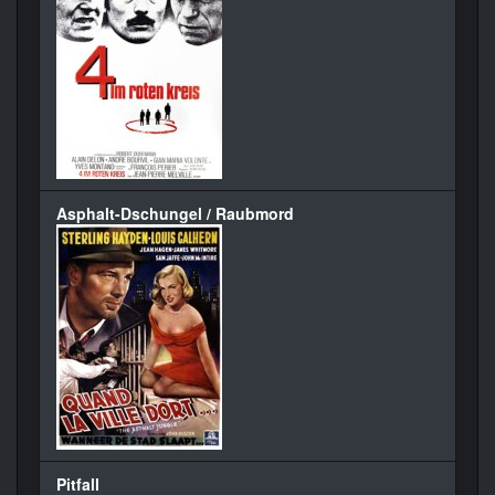
Asphalt-Dschungel / Raubmord
Pitfall