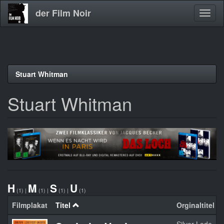
der Film Noir
Navig
aktivi
Direkt
Stuart Whitman
zum
Inhalt
Stuart Whitman
H
M
S
U
(1)
|
(1)
|
(1)
|
(1)
Filmplakat
Titel
Orginaltitel