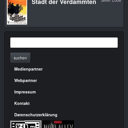
Stadt der Verdammten
Silver Lode
suchen
Medienpartner
Menülinks
rechte
Webpartner
Seite
Impressum
Kontakt
Datenschutzerklärung