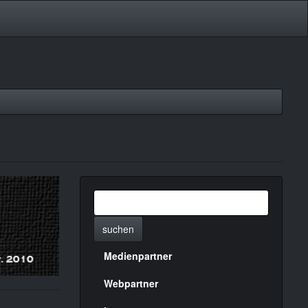
suchen
Medienpartner
Menülinks
rechte
Webpartner