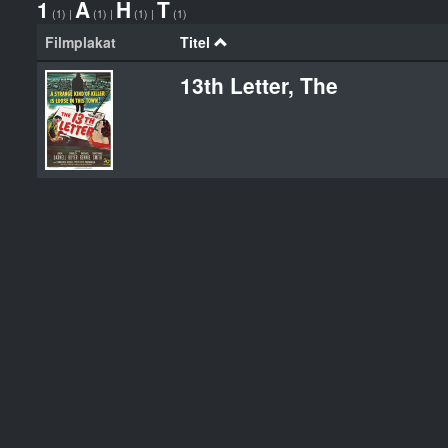
1
A
H
T
(1)
|
(1)
|
(1)
|
(1)
Filmplakat
Titel
13th Letter, The