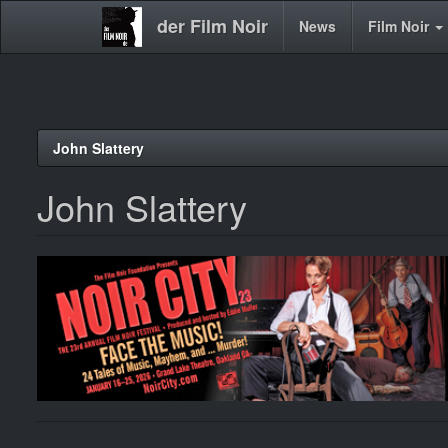
der Film Noir
Main
News
Film Noir
navigation
Direkt
John Slattery
zum
Inhalt
John Slattery