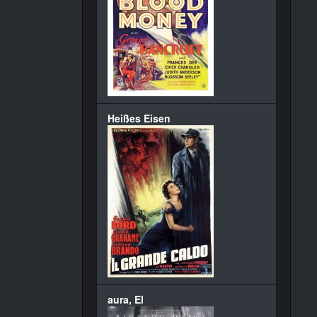
Heißes Eisen
aura, El