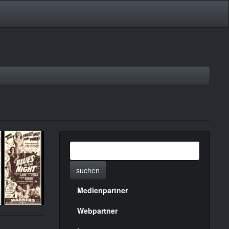
suchen
Medienpartner
Menülinks
rechte
Webpartner