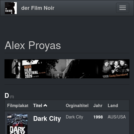
der Film Noir
Navig
aktivi
Alex Proyas
Direkt
zum
Inhalt
D
(1)
Filmplakat
Titel
Orginaltitel
Jahr
Land
Dark City
Dark City
1998
AUS/USA