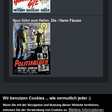
Spur führt zum Hafen, Die / Harte Fäuste
Wir benutzen Cookies ... wie vermutlich jeder :)
Wenn Sie mit der Navigation und Nutzung dieser Website fortfahren,
Weitere Informationen
stimmen Sie der Verwendung von Cookies zu.
Diese Website ist urheberrechtlich geschützt: © 2010-2026 der Film Noir de. Alle