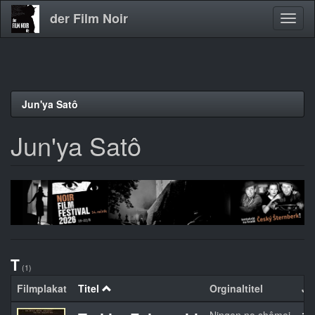
der Film Noir
Navig
aktivi
Direkt
Jun'ya Satô
zum
Inhalt
Jun'ya Satô
T
(1)
Filmplakat
Titel
Orginaltitel
Ja