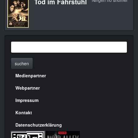
Tod im Fahrstuhl
Ningen no shômei
19
suchen
Medienpartner
Menülinks
rechte
Webpartner
Seite
Impressum
Kontakt
Datenschutzerklärung