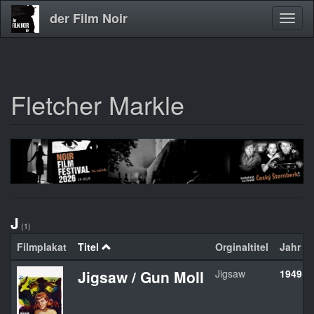
der Film Noir
Navig
aktivi
Fletcher Markle
Direkt
zum
Inhalt
J
(1)
Filmplakat
Titel
Orginaltitel
Jahr
Jigsaw / Gun Moll
Jigsaw
1949