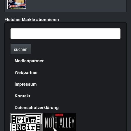
Fletcher Markle abonnieren
suchen
Medienpartner
Menülinks
rechte
Webpartner
Seite
Impressum
Kontakt
Datenschutzerklärung