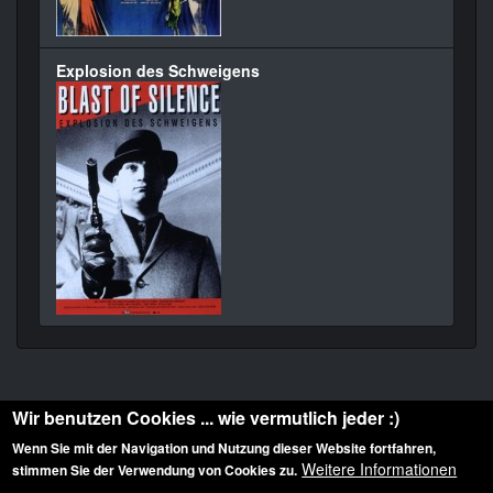
Explosion des Schweigens
Wir benutzen Cookies ... wie vermutlich jeder :)
Wenn Sie mit der Navigation und Nutzung dieser Website fortfahren,
Weitere Informationen
stimmen Sie der Verwendung von Cookies zu.
Diese Website ist urheberrechtlich geschützt: © 2010-2026 der Film Noir de. Alle