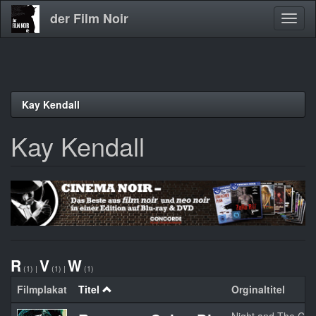
der Film Noir
Navig
aktivi
Direkt
Kay Kendall
zum
Inhalt
Kay Kendall
R
V
W
(1)
|
(1)
|
(1)
Filmplakat
Titel
Orginaltitel