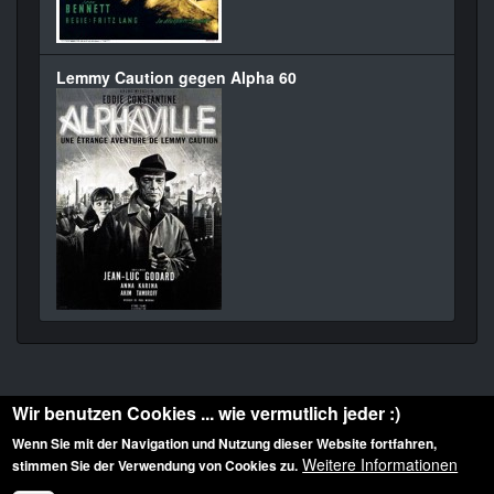
Lemmy Caution gegen Alpha 60
Wir benutzen Cookies ... wie vermutlich jeder :)
Wenn Sie mit der Navigation und Nutzung dieser Website fortfahren,
Weitere Informationen
stimmen Sie der Verwendung von Cookies zu.
Diese Website ist urheberrechtlich geschützt: © 2010-2026 der Film Noir de. Alle
Rechte vorbehalten.