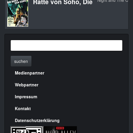
Ratte von Soho, Die
Night and The City
suchen
Medienpartner
Menülinks
rechte
Webpartner
Seite
Impressum
Kontakt
Datenschutzerklärung