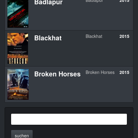
Badlapur
Badlapur
2015
I
Blackhat
Blackhat
2015
U
Broken Horses
Broken Horses
2015
U
suchen