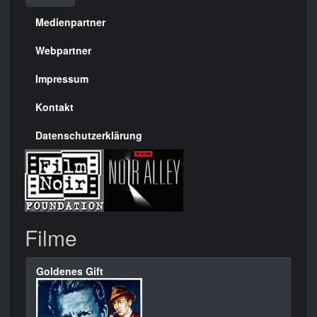
Medienpartner
Menülinks
rechte
Webpartner
Seite
Impressum
Kontakt
Datenschutzerklärung
Filme
Goldenes Gift