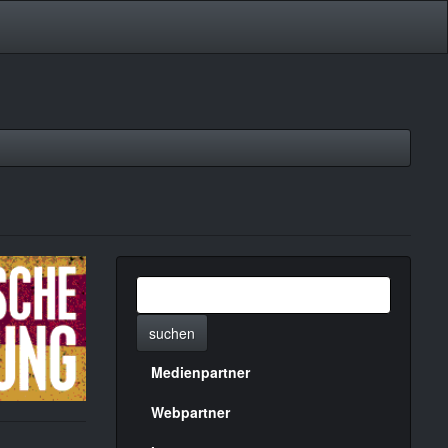
suchen
Medienpartner
Menülinks
rechte
Webpartner