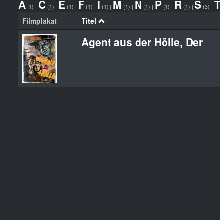
A
C
E
F
I
M
N
P
R
S
(1)
|
(1)
|
(1)
|
(1)
|
(1)
|
(1)
|
(1)
|
(1)
|
(1)
|
(3)
|
Filmplakat
Titel
Agent aus der Hölle, Der