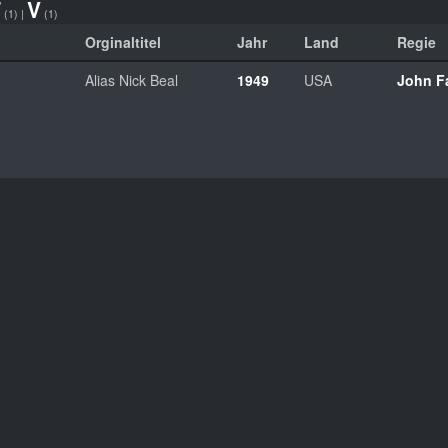
T
V
(1)
|
(1)
Orginaltitel
Jahr
Land
Regie
Alias Nick Beal
1949
USA
John F