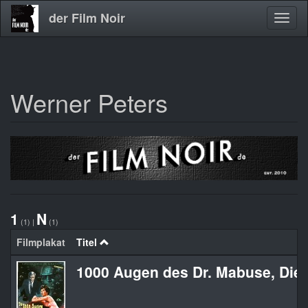
der Film Noir
Navig
aktivi
Werner Peters
Direkt
zum
Inhalt
1
N
(1)
|
(1)
Filmplakat
Titel
1000 Augen des Dr. Mabuse, Die