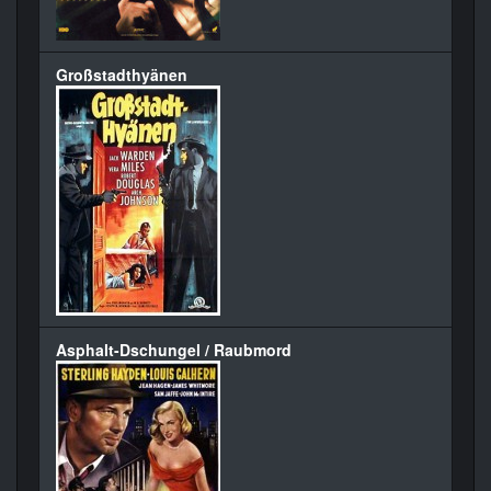
Großstadthyänen
Asphalt-Dschungel / Raubmord