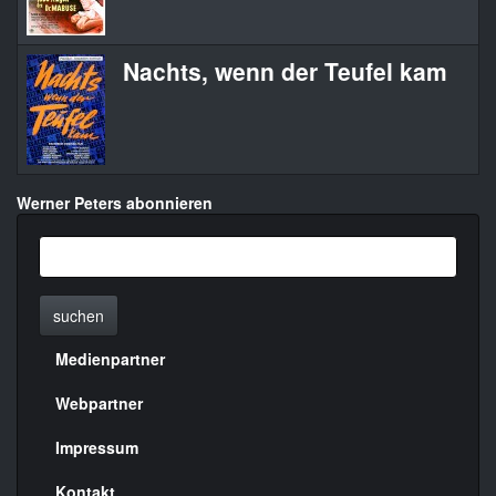
Nachts, wenn der Teufel kam
Werner Peters abonnieren
suchen
Medienpartner
Menülinks
rechte
Webpartner
Seite
Impressum
Kontakt