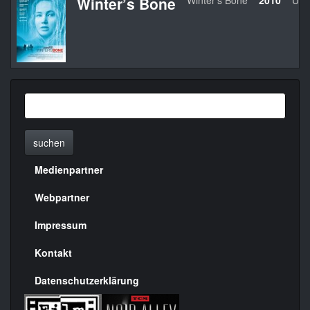
Winter’s Bone
Winter’s Bone
2010
US
suchen
Medienpartner
Menülinks
rechte
Webpartner
Seite
Impressum
Kontakt
Datenschutzerklärung