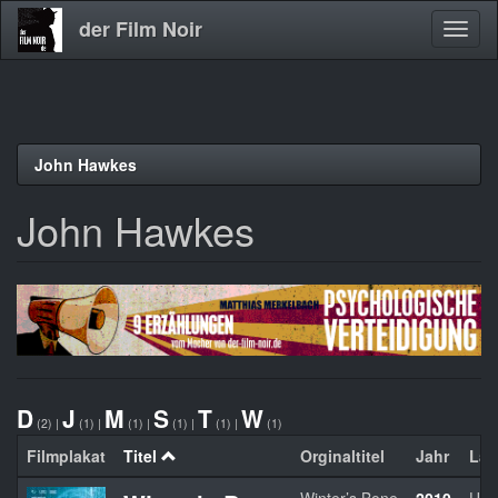
der Film Noir
Navig
aktivi
Direkt
John Hawkes
zum
Inhalt
John Hawkes
D
J
M
S
T
W
(2)
|
(1)
|
(1)
|
(1)
|
(1)
|
(1)
Filmplakat
Titel
Orginaltitel
Jahr
La