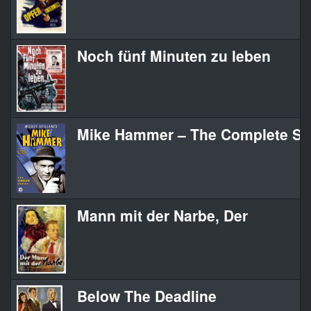
Noch fünf Minuten zu leben
Mike Hammer – The Complete Se
Mann mit der Narbe, Der
Below The Deadline