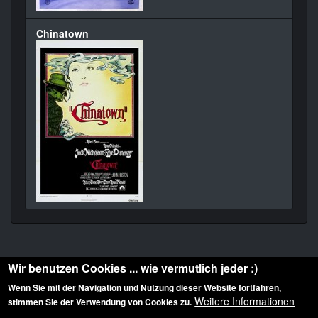
Chinatown
Wir benutzen Cookies ... wie vermutlich jeder :)
Wenn Sie mit der Navigation und Nutzung dieser Website fortfahren,
Weitere Informationen
stimmen Sie der Verwendung von Cookies zu.
Diese Website ist urheberrechtlich geschützt: © 2010-2026 der Film Noir de. Alle
Rechte vorbehalten.