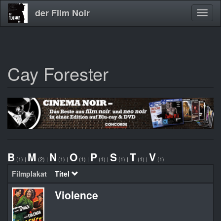
der Film Noir
Navig
aktivi
Cay Forester
Direkt
zum
Inhalt
B
M
N
O
P
S
T
V
(1)
|
(2)
|
(1)
|
(1)
|
(1)
|
(1)
|
(1)
|
(1)
Filmplakat
Titel
Violence