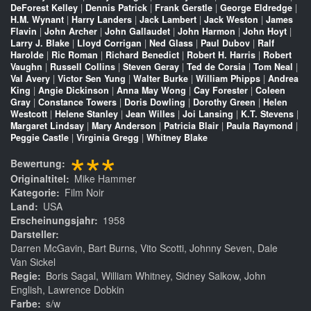
DeForest Kelley
|
Dennis Patrick
|
Frank Gerstle
|
George Eldredge
|
H.M. Wynant
|
Harry Landers
|
Jack Lambert
|
Jack Weston
|
James
Flavin
|
John Archer
|
John Gallaudet
|
John Harmon
|
John Hoyt
|
Larry J. Blake
|
Lloyd Corrigan
|
Ned Glass
|
Paul Dubov
|
Ralf
Harolde
|
Ric Roman
|
Richard Benedict
|
Robert H. Harris
|
Robert
Vaughn
|
Russell Collins
|
Steven Geray
|
Ted de Corsia
|
Tom Neal
|
Val Avery
|
Victor Sen Yung
|
Walter Burke
|
William Phipps
|
Andrea
King
|
Angie Dickinson
|
Anna May Wong
|
Cay Forester
|
Coleen
Gray
|
Constance Towers
|
Doris Dowling
|
Dorothy Green
|
Helen
Westcott
|
Helene Stanley
|
Jean Willes
|
Joi Lansing
|
K.T. Stevens
|
Margaret Lindsay
|
Mary Anderson
|
Patricia Blair
|
Paula Raymond
|
Peggie Castle
|
Virginia Gregg
|
Whitney Blake
***
Bewertung
Originaltitel
Mike Hammer
Kategorie
Film Noir
Land
USA
Erscheinungsjahr
1958
Darsteller
Darren McGavin, Bart Burns, Vito Scotti, Johnny Seven, Dale
Van Sickel
Regie
Boris Sagal, William Whitney, Sidney Salkow, John
English, Lawrence Dobkin
Farbe
s/w