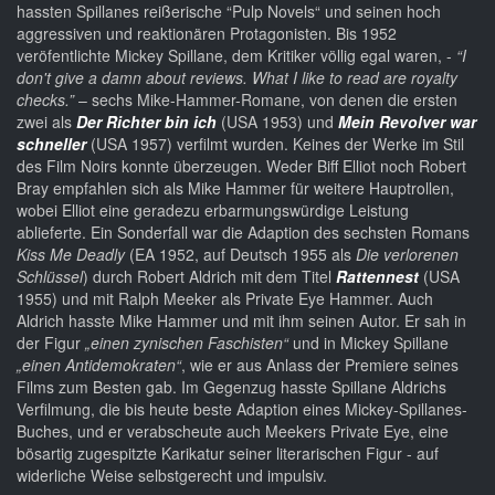
hassten Spillanes reißerische “Pulp Novels“ und seinen hoch
aggressiven und reaktionären Protagonisten. Bis 1952
veröfentlichte Mickey Spillane, dem Kritiker völlig egal waren, -
“I
don't give a damn about reviews. What I like to read are royalty
checks.”
– sechs Mike-Hammer-Romane, von denen die ersten
zwei als
Der Richter bin ich
(USA 1953) und
Mein Revolver war
schneller
(USA 1957) verfilmt wurden. Keines der Werke im Stil
des Film Noirs konnte überzeugen. Weder Biff Elliot noch Robert
Bray empfahlen sich als Mike Hammer für weitere Hauptrollen,
wobei Elliot eine geradezu erbarmungswürdige Leistung
ablieferte. Ein Sonderfall war die Adaption des sechsten Romans
Kiss Me Deadly
(EA 1952, auf Deutsch 1955 als
Die verlorenen
Schlüssel
) durch Robert Aldrich mit dem Titel
Rattennest
(USA
1955) und mit Ralph Meeker als Private Eye Hammer. Auch
Aldrich hasste Mike Hammer und mit ihm seinen Autor. Er sah in
der Figur
„einen zynischen Faschisten“
und in Mickey Spillane
„einen Antidemokraten“
, wie er aus Anlass der Premiere seines
Films zum Besten gab. Im Gegenzug hasste Spillane Aldrichs
Verfilmung, die bis heute beste Adaption eines Mickey-Spillanes-
Buches, und er verabscheute auch Meekers Private Eye, eine
bösartig zugespitzte Karikatur seiner literarischen Figur - auf
widerliche Weise selbstgerecht und impulsiv.