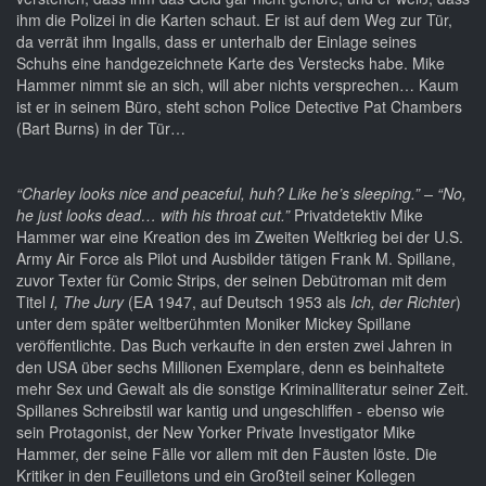
ihm die Polizei in die Karten schaut. Er ist auf dem Weg zur Tür,
da verrät ihm Ingalls, dass er unterhalb der Einlage seines
Schuhs eine handgezeichnete Karte des Verstecks habe. Mike
Hammer nimmt sie an sich, will aber nichts versprechen… Kaum
ist er in seinem Büro, steht schon Police Detective Pat Chambers
(Bart Burns) in der Tür…
“Charley looks nice and peaceful, huh? Like he’s sleeping.” – “No,
he just looks dead… with his throat cut.”
Privatdetektiv Mike
Hammer war eine Kreation des im Zweiten Weltkrieg bei der U.S.
Army Air Force als Pilot und Ausbilder tätigen Frank M. Spillane,
zuvor Texter für Comic Strips, der seinen Debütroman mit dem
Titel
I, The Jury
(EA 1947, auf Deutsch 1953 als
Ich, der Richter
)
unter dem später weltberühmten Moniker Mickey Spillane
veröffentlichte. Das Buch verkaufte in den ersten zwei Jahren in
den USA über sechs Millionen Exemplare, denn es beinhaltete
mehr Sex und Gewalt als die sonstige Kriminalliteratur seiner Zeit.
Spillanes Schreibstil war kantig und ungeschliffen - ebenso wie
sein Protagonist, der New Yorker Private Investigator Mike
Hammer, der seine Fälle vor allem mit den Fäusten löste. Die
Kritiker in den Feuilletons und ein Großteil seiner Kollegen