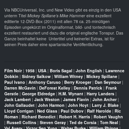
Via NBCUniversal, Inc. und New Video gibt es einzig in den USA
unterm Titel
Mickey Spillane’s Mike Hammer
eine exzellent
editierte 12-DVD-Box (2011) mit allen 78 ca. 25-minütigen
Episoden ungekürzt im Originalformat, bild- und tontechnisch
exzellent restauriert und dazu die original englische Tonspur. Das
Ganze beinhaltet keine Untertitel und keinerlei Extras, ist für
seinen Preis daher eine spartanische Veröffentlichung.
Film Noir
|
1958
|
USA
|
Boris Sagal
|
John English
|
Lawrence
Dobkin
|
Sidney Salkow
|
William Witney
|
Mickey Spillane
|
Paul Ivano
|
Anthony Caruso
|
Berry Kroeger
|
Dan Seymour
|
Darren McGavin
|
DeForest Kelley
|
Dennis Patrick
|
Frank
Gerstle
|
George Eldredge
|
H.M. Wynant
|
Harry Landers
|
Jack Lambert
|
Jack Weston
|
James Flavin
|
John Archer
|
John Gallaudet
|
John Harmon
|
John Hoyt
|
Larry J. Blake
|
Lloyd Corrigan
|
Ned Glass
|
Paul Dubov
|
Ralf Harolde
|
Ric
Roman
|
Richard Benedict
|
Robert H. Harris
|
Robert Vaughn
|
Russell Collins
|
Steven Geray
|
Ted de Corsia
|
Tom Neal
|
Val Avery
|
Victor Sen Yung
|
Walter Burke
|
William Phipps
|