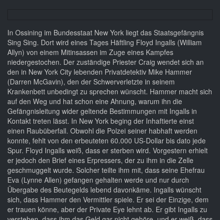
In Ossining im Bundesstaat New York liegt das Staatsgefängnis
Sing Sing. Dort wird eines Tages Häftling Floyd Ingalls (William
Allyn) von einem Mitinsassen im Zuge eines Kampfes
niedergestochen. Der zuständige Priester Craig wendet sich an
den in New York City lebenden Privatdetektiv Mike Hammer
(Darren McGavin), den der Schwerverletzte in seinem
Krankenbett unbedingt zu sprechen wünscht. Hammer macht sich
auf den Weg und hat schon eine Ahnung, warum ihn die
Gefängnisleitung wider geltende Bestimmungen mit Ingalls in
Kontakt treten lässt. In New York beging der Inhaftierte einst
einen Raubüberfall. Obwohl die Polzei seiner habhaft werden
konnte, fehlt von den erbeuteten 60.000 US-Dollar bis dato jede
Spur. Floyd Ingalls weiß, dass er sterben wird. Vorgestern erhielt
er jedoch den Brief eines Erpressers, der zu ihm in die Zelle
geschmuggelt wurde. Solcher teilte ihm mit, dass seine Ehefrau
Eva (Lynne Allen) gefangen gehalten werde und nur durch
Übergabe des Beutegelds lebend davonkäme. Ingalls wünscht
sich, dass Hammer den Vermittler spiele. Er sei der Einzige, dem
er trauen könne, aber der Private Eye lehnt ab. Er gibt Ingalls zu
verstehen, dass ihm das Geld gar nicht gehöre, und er weiß, dass