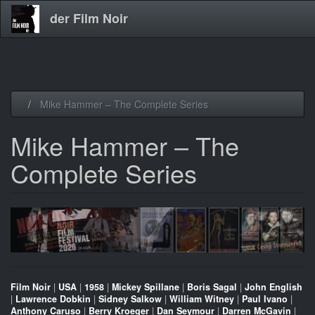
der Film Noir
Direkt
Mike Hammer – The Complete Series
zum
Inhalt
Mike Hammer – The
Complete Series
Film Noir
|
USA
|
1958
|
Mickey Spillane
|
Boris Sagal
|
John English
|
Lawrence Dobkin
|
Sidney Salkow
|
William Witney
|
Paul Ivano
|
Anthony Caruso
|
Berry Kroeger
|
Dan Seymour
|
Darren McGavin
|