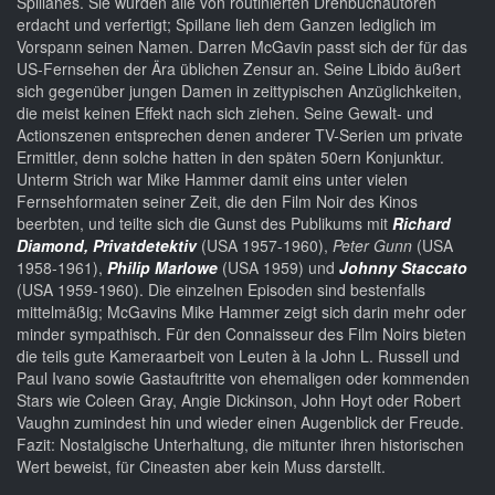
Spillanes. Sie wurden alle von routinierten Drehbuchautoren
erdacht und verfertigt; Spillane lieh dem Ganzen lediglich im
Vorspann seinen Namen. Darren McGavin passt sich der für das
US-Fernsehen der Ära üblichen Zensur an. Seine Libido äußert
sich gegenüber jungen Damen in zeittypischen Anzüglichkeiten,
die meist keinen Effekt nach sich ziehen. Seine Gewalt- und
Actionszenen entsprechen denen anderer TV-Serien um private
Ermittler, denn solche hatten in den späten 50ern Konjunktur.
Unterm Strich war Mike Hammer damit eins unter vielen
Fernsehformaten seiner Zeit, die den Film Noir des Kinos
beerbten, und teilte sich die Gunst des Publikums mit
Richard
Diamond, Privatdetektiv
(USA 1957-1960),
Peter Gunn
(USA
1958-1961),
Philip Marlowe
(USA 1959) und
Johnny Staccato
(USA 1959-1960). Die einzelnen Episoden sind bestenfalls
mittelmäßig; McGavins Mike Hammer zeigt sich darin mehr oder
minder sympathisch. Für den Connaisseur des Film Noirs bieten
die teils gute Kameraarbeit von Leuten à la John L. Russell und
Paul Ivano sowie Gastauftritte von ehemaligen oder kommenden
Stars wie Coleen Gray, Angie Dickinson, John Hoyt oder Robert
Vaughn zumindest hin und wieder einen Augenblick der Freude.
Fazit: Nostalgische Unterhaltung, die mitunter ihren historischen
Wert beweist, für Cineasten aber kein Muss darstellt.