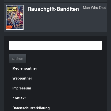
Rauschgift-Banditen
Man Who Died Tw
suchen
Medienpartner
Menülinks
rechte
Webpartner
Seite
Impressum
Kontakt
Datenschutzerklärung