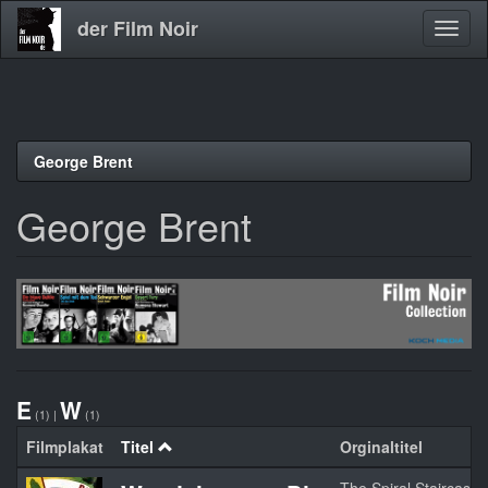
der Film Noir
Navig
aktivi
Direkt
George Brent
zum
Inhalt
George Brent
E
W
(1)
|
(1)
Filmplakat
Titel
Orginaltitel