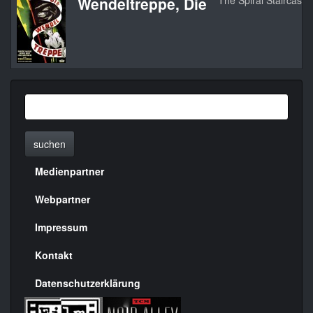
Wendeltreppe, Die
The Spiral Staircase
suchen
Medienpartner
Menülinks
rechte
Webpartner
Seite
Impressum
Kontakt
Datenschutzerklärung