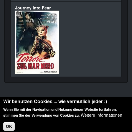
Journey Into Fear
Wir benutzen Cookies ... wie vermutlich jeder :)
Wenn Sie mit der Navigation und Nutzung dieser Website fortfahren,
Weitere Informationen
stimmen Sie der Verwendung von Cookies zu.
Diese Website ist urheberrechtlich geschützt: © 2010-2026 der Film Noir de. Alle
Rechte vorbehalten.
OK