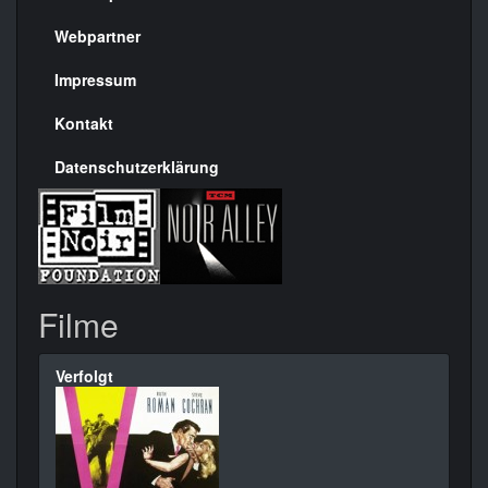
Menülinks
rechte
Webpartner
Seite
Impressum
Kontakt
Datenschutzerklärung
Filme
Verfolgt