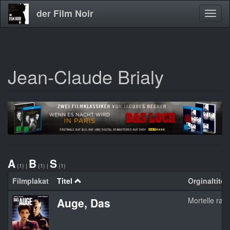
der Film Noir
Navig
aktivi
Jean-Claude Brialy
Direkt
zum
Inhalt
A
B
S
(1)
|
(1)
|
(1)
Filmplakat
Titel
Orginaltitel
Auge, Das
Mortelle ra