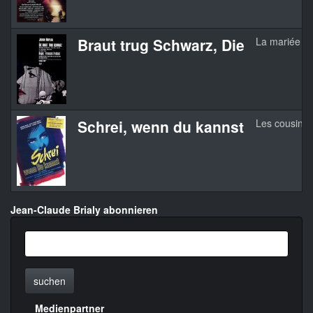
Braut trug Schwarz, Die
La mariée éta
Schrei, wenn du kannst
Les cousins
Jean-Claude Brialy abonnieren
suchen
Medienpartner