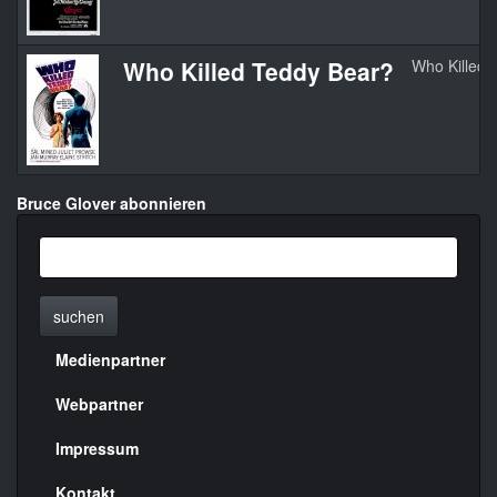
Who Killed Teddy Bear?
Who Killed 
Bruce Glover abonnieren
suchen
Medienpartner
Menülinks
rechte
Webpartner
Seite
Impressum
Kontakt