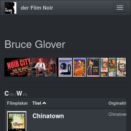
der Film Noir
Navig
aktivi
Bruce Glover
Direkt
zum
Inhalt
C
W
(1)
|
(1)
Filmplakat
Titel
Orginaltitel
Chinatown
Chinatown