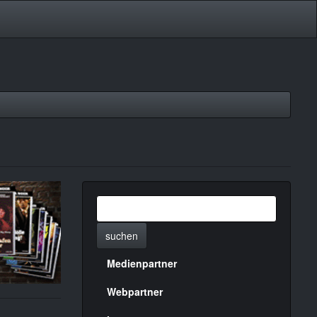
suchen
Medienpartner
Menülinks
rechte
Webpartner