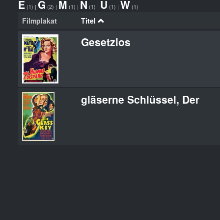
E
G
M
N
U
W
(1)
|
(2)
|
(1)
|
(1)
|
(1)
|
(1)
Filmplakat
Titel
Gesetzlos
gläserne Schlüssel, Der