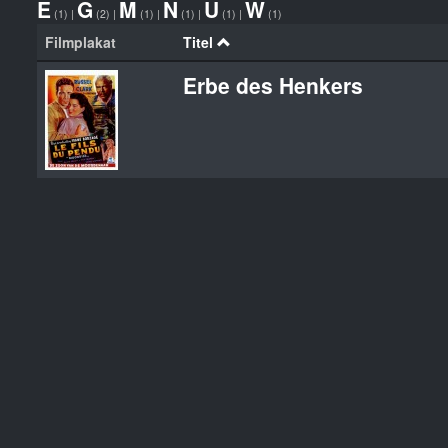
E
G
M
N
U
W
(1)
|
(2)
|
(1)
|
(1)
|
(1)
|
(1)
Filmplakat
Titel
Erbe des Henkers