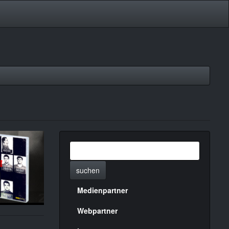
suchen
Medienpartner
Menülinks
rechte
Webpartner