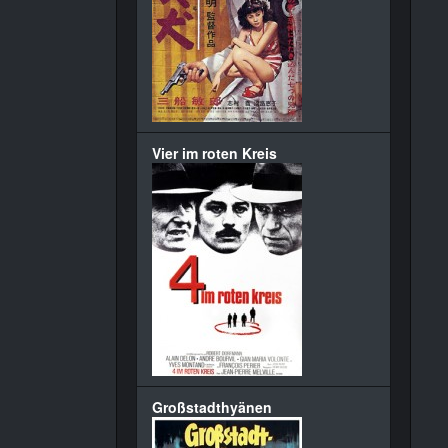
Vier im roten Kreis
Großstadthyänen