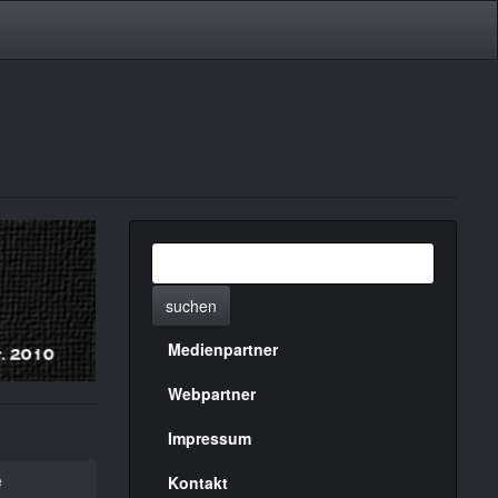
suchen
Medienpartner
Menülinks
rechte
Webpartner
Seite
Impressum
e
Kontakt