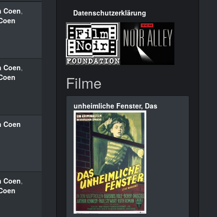
n Coen
,
Datenschutzerklärung
 Coen
n Coen
,
 Coen
Filme
unheimliche Fenster, Das
n Coen
n Coen
,
 Coen