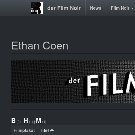
der Film Noir
Main
News
Film Noir
navigation
Ethan Coen
Direkt
zum
Inhalt
B
H
M
(2)
|
(1)
|
(1)
Filmplakat
Titel