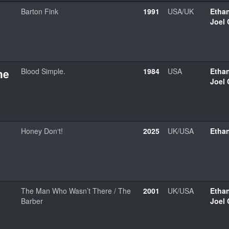
Barton Fink
1991
USA/UK
Etha
Joel
he
Blood Simple.
1984
USA
Etha
Joel
Honey Don‘t!
2025
UK/USA
Etha
The Man Who Wasn’t There / The
2001
UK/USA
Etha
Barber
Joel