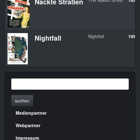
Nackte Straßen
The Naked Street
1955
Nightfall
Nightfall
1957
suchen
Medienpartner
Menülinks
rechte
Webpartner
Seite
Impressum