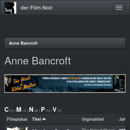
der Film Noir
Navig
aktivi
Direkt
Anne Bancroft
zum
Inhalt
Anne Bancroft
C
M
N
P
V
(1)
|
(1)
|
(2)
|
(1)
|
(1)
Filmplakat
Titel
Orginaltitel
Jahr