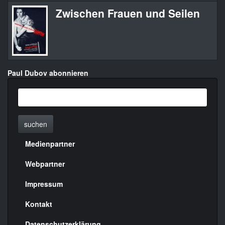
Zwischen Frauen und Seilen
Paul Dubov abonnieren
suchen
Medienpartner
Menülinks
rechte
Webpartner
Seite
Impressum
Kontakt
Datenschutzerklärung