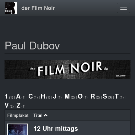
der Film Noir
Navig
aktivi
Paul Dubov
Direkt
zum
Inhalt
1
A
C
H
J
M
O
R
S
T
(1)
|
(1)
|
(1)
|
(1)
|
(1)
|
(2)
|
(1)
|
(2)
|
(3)
|
(1)
|
V
Z
(2)
|
(1)
Filmplakat
Titel
12 Uhr mittags