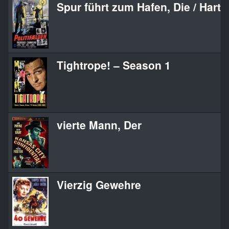
Spur führt zum Hafen, Die / Harte
Tightrope! – Season 1
vierte Mann, Der
Vierzig Gewehre