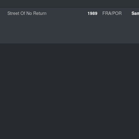
Street Of No Return
1989
FRA/POR
Sam