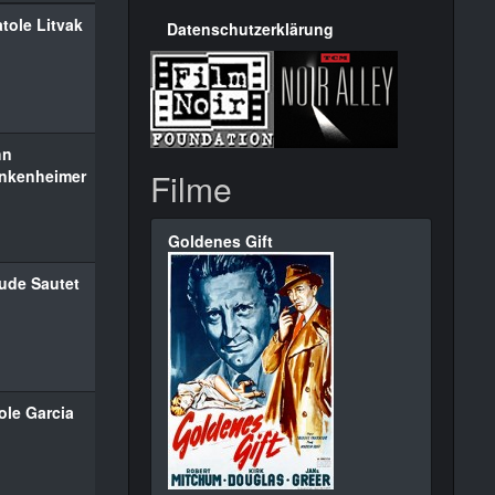
tole Litvak
Datenschutzerklärung
hn
nkenheimer
Filme
Goldenes Gift
ude Sautet
ole Garcia