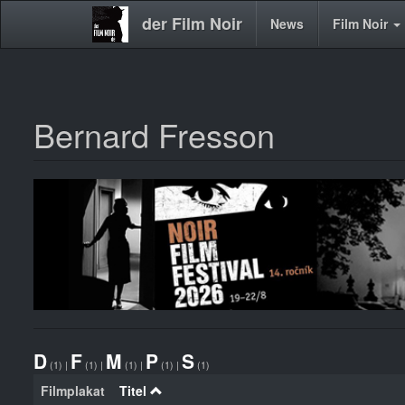
der Film Noir
Main
News
Film Noir
navigation
Bernard Fresson
Direkt
zum
Inhalt
D
F
M
P
S
(1)
|
(1)
|
(1)
|
(1)
|
(1)
Filmplakat
Titel