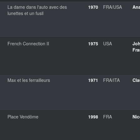
La dame dans l'auto avec des
1970
FRA/USA
Ana
lunettes et un fusil
French Connection II
1975
USA
Jo
Fra
Max et les ferrailleurs
1971
FRA/ITA
Cla
Place Vendôme
1998
FRA
Nic