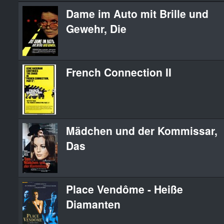
Dame im Auto mit Brille und
Gewehr, Die
French Connection II
Mädchen und der Kommissar,
Das
Place Vendôme - Heiße
Diamanten