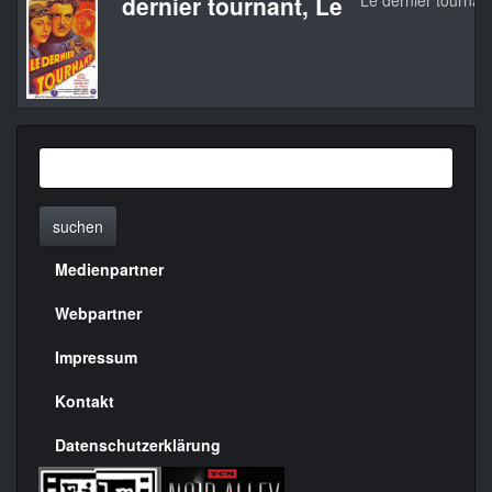
dernier tournant, Le
Le dernier tournan
suchen
Medienpartner
Menülinks
rechte
Webpartner
Seite
Impressum
Kontakt
Datenschutzerklärung