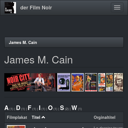
der Film Noir
Navig
aktivi
Direkt
James M. Cain
zum
Inhalt
James M. Cain
A
D
F
I
O
S
W
(1)
|
(1)
|
(1)
|
(1)
|
(1)
|
(2)
|
(1)
Filmplakat
Titel
Orginaltitel