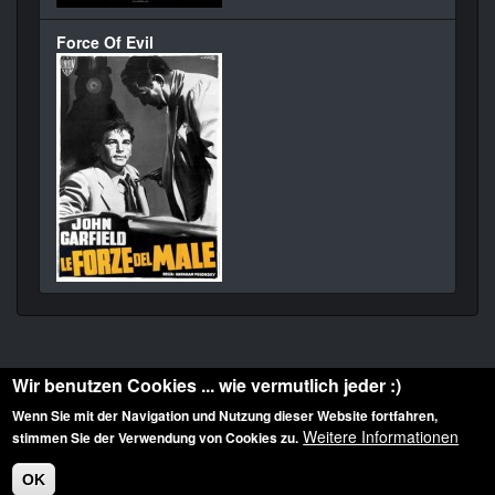
Force Of Evil
Wir benutzen Cookies ... wie vermutlich jeder :)
Wenn Sie mit der Navigation und Nutzung dieser Website fortfahren,
Weitere Informationen
stimmen Sie der Verwendung von Cookies zu.
Diese Website ist urheberrechtlich geschützt: © 2010-2026 der Film Noir de. Alle
Rechte vorbehalten.
OK