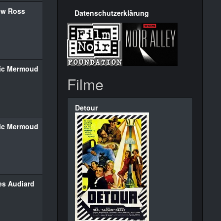
ew Ross
Datenschutzerklärung
ric Mermoud
Filme
Detour
ric Mermoud
es Audiard