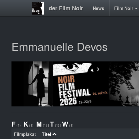
der Film Noir
Main
News
Film Noir
navigation
Emmanuelle Devos
Direkt
zum
Inhalt
F
K
M
T
W
(1)
|
(1)
|
(1)
|
(1)
|
(1)
Filmplakat
Titel