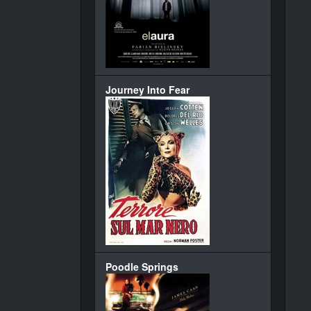
Journey Into Fear
Poodle Springs