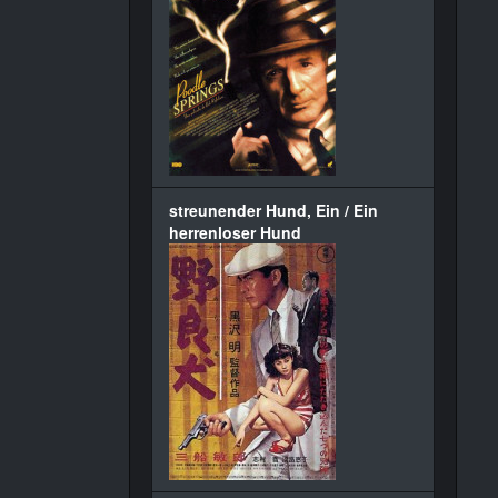
streunender Hund, Ein / Ein
herrenloser Hund