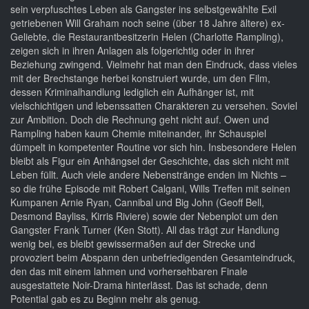
sein verpfuschtes Leben als Gangster ins selbstgewählte Exil
getriebenen Will Graham noch seine (über 18 Jahre ältere) ex-
Geliebte, die Restaurantbesitzerin Helen (Charlotte Rampling),
zeigen sich in ihren Anlagen als folgerichtig oder in ihrer
Beziehung zwingend. Vielmehr hat man den Eindruck, dass vieles
mit der Brechstange herbei konstruiert wurde, um den Film,
dessen Kriminalhandlung lediglich ein Aufhänger ist, mit
vielschichtigen und lebenssatten Charakteren zu versehen. Soviel
zur Ambition. Doch die Rechnung geht nicht auf. Owen und
Rampling haben kaum Chemie miteinander, ihr Schauspiel
dümpelt in kompetenter Routine vor sich hin. Insbesondere Helen
bleibt als Figur ein Anhängsel der Geschichte, das sich nicht mit
Leben füllt. Auch viele andere Nebenstränge enden im Nichts –
so die frühe Episode mit Robert Calgani, Wills Treffen mit seinen
Kumpanen Arnie Ryan, Cannibal und Big John (Geoff Bell,
Desmond Bayliss, Kirris Riviere) sowie der Nebenplot um den
Gangster Frank Turner (Ken Stott). All das trägt zur Handlung
wenig bei, es bleibt gewissermaßen auf der Strecke und
provoziert beim Abspann den unbefriedigenden Gesamteindruck,
den das mit einem lahmen und vorhersehbaren Finale
ausgestattete Noir-Drama hinterlässt. Das ist schade, denn
Potential gab es zu Beginn mehr als genug.