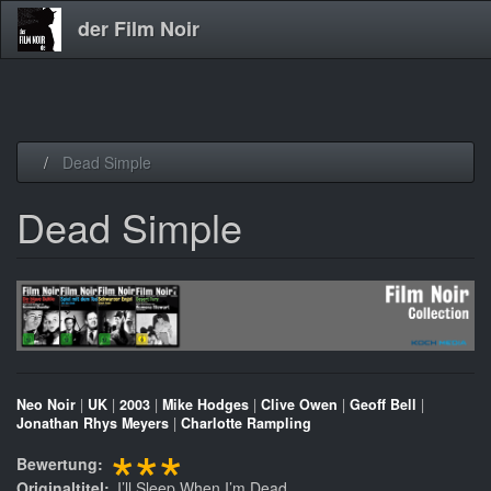
der Film Noir
Direkt
Dead Simple
zum
Inhalt
Dead Simple
Neo Noir
|
UK
|
2003
|
Mike Hodges
|
Clive Owen
|
Geoff Bell
|
Jonathan Rhys Meyers
|
Charlotte Rampling
***
Bewertung
Originaltitel
I’ll Sleep When I’m Dead