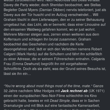
Davey die Party wieder, doch Sheridan beobachtet, wie Stellas
Begleiter David Myers (Damian Dibben) nervös telefoniert, just als
Davey aus der Tür huscht und im Aufzug verschwindet… Will
Graham löscht in dem Lieferwagen, den er zu seiner Behausung
umgebaut hat, das Licht, als er bemerkt, dass einer Linousine auf
den einsamen Waldweg gefahren kommt, wo er just wohnt.
Mehrere Männer steigen aus, zerren einen weiteren aus dem
Kofferraum und schlagen ihn brutal zusammen. Graham
beobachtet das Geschehen und nachdem die Kerle
davongefahren sind, lädt er sich den Verletzten namens Robert
Calgani (Mark Hardy) auf die Schultern und fährt ihn schließlich
zu einer Adresse, die er seinem Führerschein entnahm. Calganis
Frau (Emma Dewhurst) begrüßt ihn mit vorgehaltener
Schrotflinte. Doch als sie sieht, was der Grund seines Besuchs ist,
lässt sie ihn ein…
“You’re wrong about most things most of the time, mate.“
Ganze
32 Jahre nachdem Mike Hodges mit
Jack rechnet ab
(UK 1971)
einen der europäischen Neo-Noir-Filme schlechthin ins Kino
gebracht hatte, bewies er mit
Dead Simple
, dass er in Sachen
Dramaturgie und mit Blick auf eine fantastische Kameraarbeit,