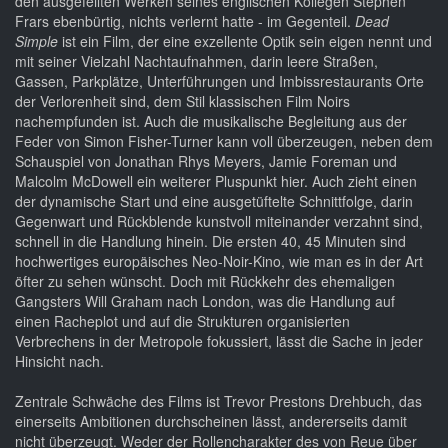
den ausgefeilten Werken seines englischen Kollegen Stephen
Frars ebenbürtig, nichts verlernt hatte - im Gegenteil.
Dead
Simple
ist ein Film, der eine exzellente Optik sein eigen nennt und
mit seiner Vielzahl Nachtaufnahmen, darin leere Straßen,
Gassen, Parkplätze, Unterführungen und Imbissrestaurants Orte
der Verlorenheit sind, dem Stil klassischen Film Noirs
nachempfunden ist. Auch die musikalische Begleitung aus der
Feder von Simon Fisher-Turner kann voll überzeugen, neben dem
Schauspiel von Jonathan Rhys Meyers, Jamie Foreman und
Malcolm McDowell ein weiterer Pluspunkt hier. Auch zieht einen
der dynamische Start und eine ausgetüftelte Schnittfolge, darin
Gegenwart und Rückblende kunstvoll miteinander verzahnt sind,
schnell in die Handlung hinein. Die ersten 40, 45 Minuten sind
hochwertiges europäisches Neo-Noir-Kino, wie man es in der Art
öfter zu sehen wünscht. Doch mit Rückkehr des ehemaligen
Gangsters Will Graham nach London, was die Handlung auf
einen Racheplot und auf die Strukturen organisierten
Verbrechens in der Metropole fokussiert, lässt die Sache in jeder
Hinsicht nach.
Zentrale Schwäche des Films ist Trevor Prestons Drehbuch, das
einerseits Ambitionen durchscheinen lässt, andererseits damit
nicht überzeugt. Weder der Rollencharakter des von Reue über